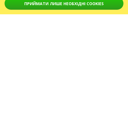
ПРИЙМАТИ ЛИШЕ НЕОБХІДНІ COOKIES
Лютий 2027
Квітень 2027
СЕРВІСИ
Доставка і оплата
Мапа сайту
ПРО НАС
front.news.title
Організаторам
Логотип для афіш та ЗМІ
Про компанію
Публічна оферта