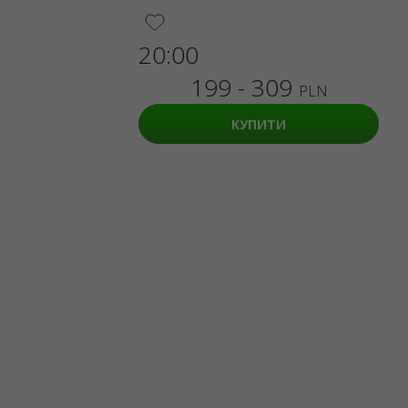
ul. GĘSIA, 8/205, KRAKÓW, kod 31-535
SERVICES
20:00
Доставка та оплата
Мапа сайту
199 - 309
PLN
О НАС
КУПИТИ
Організаторам
Логотип на афіши
Про компанію
Публічна оферта