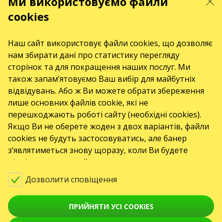
Ми використовуємо файли
cookies
KARABAS.CO
Наш сайт використовує файли cookies, що дозволяє
нам збирати дані про статистику перегляду
сторінок та для покращення наших послуг. Ми
КОНТАКТИ
також запам’ятовуємо Ваш вибір для майбутніх
відвідувань. Або ж Ви можете обрати збереження
Є питання, побажання?
лише основних файлів cookie, які не
Напишіть нам
перешкоджають роботі сайту (необхідні cookies).
Увага! Обробка звернень здійснюється за допомогою електронної форми
Якщо Ви не оберете жоден з двох варіантів, файли
на сторінці
karabas.com/help
cookies не будуть застосовуватись, але банер
з’являтиметься знову щоразу, коли Ви будете
GO2SHOW SPÓŁKA Z O. O.
NIP: 6751768934, Numer KRS 0000987419
відвідувати наш сайт.
ul. GĘSIA, 8/205, KRAKÓW, kod 31-535
ПОДІЇ
Дозволити сповіщення
Koncerty
ПРИЙНЯТИ УСІ COOKIES
Серпень 2026
Вересень 2026
жовтень 2026
Листопад 2026
Грудень 2026