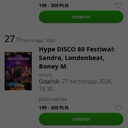
ul. GĘSIA, 8/205, KRAKÓW, kod 31-535
199 - 309 PLN
SERVICES
КУПИТИ
Доставка та оплата
Мапа сайту
О НАС
27
Пт
листопада ’ 2026
Організаторам
Логотип на афіши
Про компанію
Hype DISCO 80 Festiwal:
Публічна оферта
Sandra, Londonbeat,
Boney M.
koncerty
Gdańsk
,
27 листопада 2026,
19:30
ERGO ARENA
199 - 309 PLN
КУПИТИ