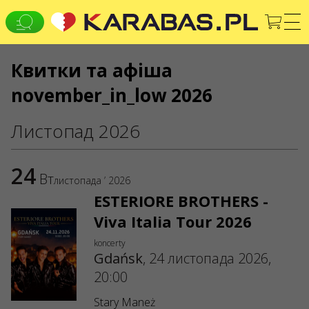
Квитки та афіша
EN
PL
UK
november_in_low 2026
GDAŃSK
Koncerty
Листопад 2026
КОНТАКТИ
У вас є якісь запитання чи пропозиції?
24
Вт
листопада ’ 2026
Напишіть нам
ESTERIORE BROTHERS -
Заявки обробляються через електронну форму на
Viva Italia Tour 2026
вебсайті
sale@karabas.pl
koncerty
GO2SHOW SPÓŁKA Z OGRANICZONĄ
Gdańsk
,
24 листопада 2026,
ODPOWIEDZIALNOŚCIĄ
20:00
NIP: 6751768934
Numer KRS 0000987419
Stary Maneż
REGON: 522850125