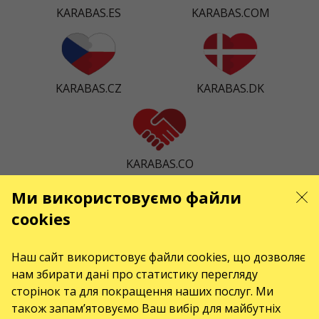
KARABAS.ES
KARABAS.COM
KARABAS.CZ
KARABAS.DK
KARABAS.CO
Ми використовуємо файли
cookies
КОНТАКТИ
Є питання, побажання?
Наш сайт використовує файли cookies, що дозволяє
Напишіть нам
нам збирати дані про статистику перегляду
сторінок та для покращення наших послуг. Ми
Увага! Обробка звернень здійснюється за допомогою електронної форми
на сторінці
karabas.com/help
також запам’ятовуємо Ваш вибір для майбутніх