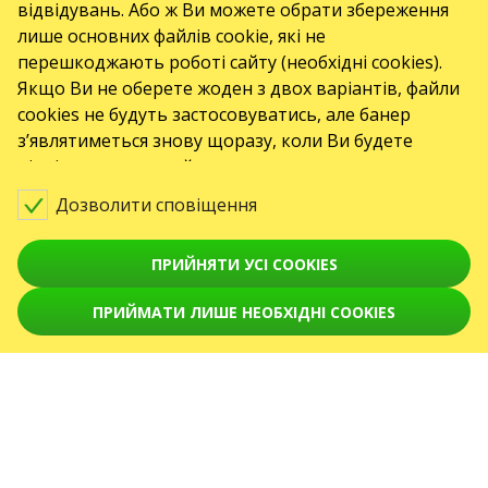
відвідувань. Або ж Ви можете обрати збереження
GO2SHOW SPÓŁKA Z O. O.
лише основних файлів cookie, які не
NIP: 6751768934, Numer KRS 0000987419
ul. GĘSIA, 8/205, KRAKÓW, kod 31-535
перешкоджають роботі сайту (необхідні cookies).
ПОДІЇ
Якщо Ви не оберете жоден з двох варіантів, файли
cookies не будуть застосовуватись, але банер
Koncerty
з’являтиметься знову щоразу, коли Ви будете
відвідувати наш сайт.
Серпень 2026
Вересень 2026
жовтень 2026
Листопад 2026
Грудень 2026
Дозволити сповіщення
Лютий 2027
Квітень 2027
СЕРВІСИ
ПРИЙНЯТИ УСІ COOKIES
Доставка і оплата
ПРИЙМАТИ ЛИШЕ НЕОБХІДНІ COOKIES
Мапа сайту
ПРО НАС
front.news.title
Організаторам
Логотип для афіш та ЗМІ