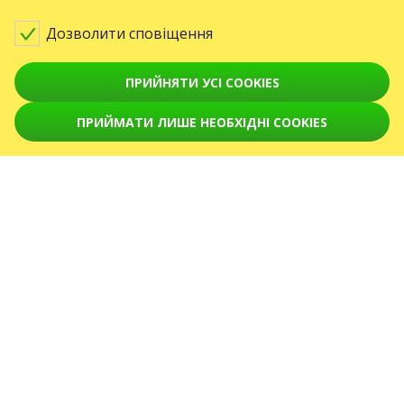
відвідувати наш сайт.
Напишіть нам
Дозволити сповіщення
Увага! Обробка звернень здійснюється за допомогою електронної форми
на сторінці
karabas.com/help
ПРИЙНЯТИ УСІ COOKIES
GO2SHOW SPÓŁKA Z O. O.
NIP: 6751768934, Numer KRS 0000987419
ПРИЙМАТИ ЛИШЕ НЕОБХІДНІ COOKIES
ul. GĘSIA, 8/205, KRAKÓW, kod 31-535
ПОДІЇ
Koncerty
Серпень 2026
Вересень 2026
жовтень 2026
Листопад 2026
Грудень 2026
Лютий 2027
Квітень 2027
СЕРВІСИ
Доставка і оплата
Мапа сайту
ПРО НАС
front.news.title