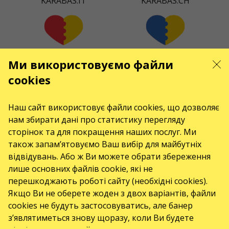
KARABAS.IT
KARABAS.CH
KARABAS.ES
KARABAS.COM
Ми використовуємо файли
cookies
Наш сайт використовує файли cookies, що дозволяє
KARABAS.CZ
KARABAS.DK
нам збирати дані про статистику перегляду
сторінок та для покращення наших послуг. Ми
також запам’ятовуємо Ваш вибір для майбутніх
відвідувань. Або ж Ви можете обрати збереження
KARABAS.CO
лише основних файлів cookie, які не
перешкоджають роботі сайту (необхідні cookies).
Якщо Ви не оберете жоден з двох варіантів, файли
КОНТАКТИ
cookies не будуть застосовуватись, але банер
з’являтиметься знову щоразу, коли Ви будете
Є питання, побажання?