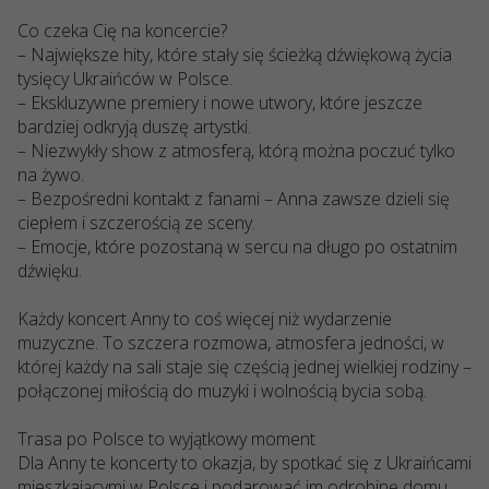
Co czeka Cię na koncercie?
– Największe hity, które stały się ścieżką dźwiękową życia
tysięcy Ukraińców w Polsce.
– Ekskluzywne premiery i nowe utwory, które jeszcze
bardziej odkryją duszę artystki.
– Niezwykły show z atmosferą, którą można poczuć tylko
na żywo.
– Bezpośredni kontakt z fanami – Anna zawsze dzieli się
ciepłem i szczerością ze sceny.
– Emocje, które pozostaną w sercu na długo po ostatnim
dźwięku.
Każdy koncert Anny to coś więcej niż wydarzenie
muzyczne. To szczera rozmowa, atmosfera jedności, w
której każdy na sali staje się częścią jednej wielkiej rodziny –
połączonej miłością do muzyki i wolnością bycia sobą.
Trasa po Polsce to wyjątkowy moment
Dla Anny te koncerty to okazja, by spotkać się z Ukraińcami
mieszkającymi w Polsce i podarować im odrobinę domu,