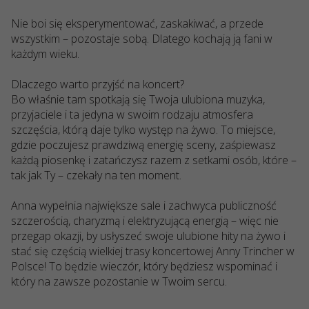
Nie boi się eksperymentować, zaskakiwać, a przede
wszystkim – pozostaje sobą. Dlatego kochają ją fani w
każdym wieku.
Dlaczego warto przyjść na koncert?
Bo właśnie tam spotkają się Twoja ulubiona muzyka,
przyjaciele i ta jedyna w swoim rodzaju atmosfera
szczęścia, którą daje tylko występ na żywo. To miejsce,
gdzie poczujesz prawdziwą energię sceny, zaśpiewasz
każdą piosenkę i zatańczysz razem z setkami osób, które –
tak jak Ty – czekały na ten moment.
Anna wypełnia największe sale i zachwyca publiczność
szczerością, charyzmą i elektryzującą energią – więc nie
przegap okazji, by usłyszeć swoje ulubione hity na żywo i
stać się częścią wielkiej trasy koncertowej Anny Trincher w
Polsce! To będzie wieczór, który będziesz wspominać i
który na zawsze pozostanie w Twoim sercu.