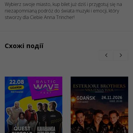
Wybierz swoje miasto, kup bilet już dziś i przygotuj się na
niezapomnianą podróż do świata muzyki i emocji, który
stworzy dla Ciebie Anna Trincher!
Схожі події
27/11/2026
28/11/2026
0:00
19:30
1
Hype
HYPE RAP
DISCO 80
FEST II
Festiwal:
2026
Sandra,
Gdańsk, ERGO
Gdańsk, ERGO