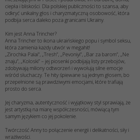
ciepła i bliskości. Dla polskiej publiczności to szansa, aby
odkryć unikalny głos i charyzmatyczną osobowość, która
podbija serca daleko poza granicami Ukrainy.
Kim jest Anna Trincher?
Anna Trincher to ikona ukraińskiego popu i symbol seksu,
która zamienia każdy utwór w megahit!
„Zirochka Palai”, „Tresh”, „Pevoniyi”, „Bar za barom”, „Ne
znaju”, „Koloski” – jej piosenki podbijają listy przebojów,
zdobywają miliony odtworzeń i wywołują silne emocje
wśród słuchaczy. Te hity śpiewane są jednym głosem, bo
przepełnione są prawdziwymi emocjami, które trafiają
prosto do serca.
Jej charyzma, autentyczność i wyjątkowy styl sprawiają, że
jest artystką na miarę współczesności, mówiącą tym
samym językiem co jej pokolenie.
Twórczość Anny to połączenie energii i delikatności, siły i
wrażliwości.