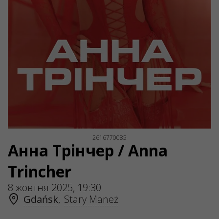
ul. GĘSIA, 8/205, KRAKÓW, kod 31-535
SERVICES
Доставка та оплата
Мапа сайту
О НАС
Організаторам
Логотип на афіши
Про компанію
Публічна оферта
2616770085
Анна Трінчер / Anna
Trincher
8 жовтня 2025, 19:30
Gdańsk
,
Stary Maneż